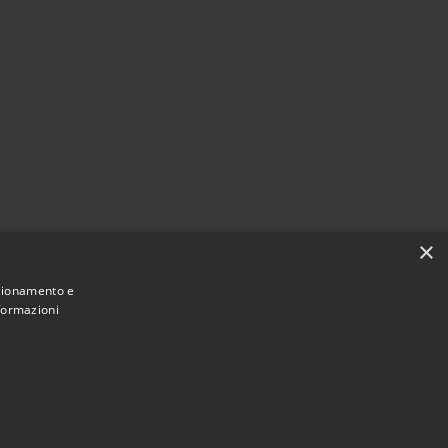
×
nzionamento e
nformazioni
Municipium
Accesso
di Adrara San Rocco • Powered by
•
redazione