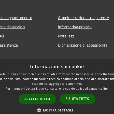
ione appuntamento
Amministrazione trasparente
one disservizio
Informativa privacy
FAQ
Note legali
 assistenza
Dichiarazione di accessibilità
Informazioni sui cookie
web utilizza cookie tecnici e assimilati strettamente necessari al corretto fu
azione del sito, nonché un cookie tecnico analitico al solo fine di elaborare i
statistiche, aggregate e anonime.
Per maggiori dettagli, può consultare la cookie policy al seguente
link
RIFIUTA TUTTO
ACCETTA TUTTO
l sito
Copyright © 2026 • Comune 
MOSTRA DETTAGLI