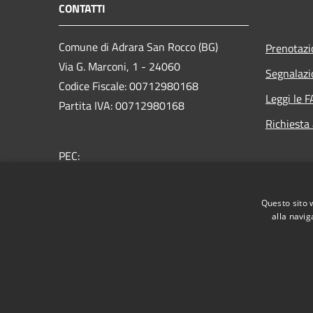
CONTATTI
Comune di Adrara San Rocco (BG)
Prenotaz
Via G. Marconi, 1 - 24060
Segnalazi
Codice Fiscale: 00712980168
Leggi le 
Partita IVA: 00712980168
Richiesta
PEC:
comune.adrarasanrocco.bg@pec.it
Centralino Unico: +39 035 933053
Questo sito 
alla navig
RSS
Accessibilità
Privacy
Cookie
Mappa de