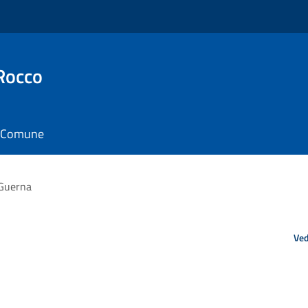
Rocco
il Comune
 Guerna
Ved