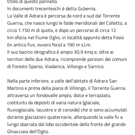
titolo di questo pannello.
In documenti trecenteschi è detta Guberna.
La Valle di Adrara è percorsa da nord a sud dal Torrente
Guerna, che nasce lungo le falde meridionali del Colletto, a
circa 1.150 m di quota, e dopo un percorso di circa 12
km sfocia nel Fiume Oglio, in località appunto detta Fosio
(in antico Fus, ovvero foce) a 190 m s.l.m.
Il suo bacino idrografico è ampio 30,9 kmq e, oltre ai
territori delle due Adrara, ricomprende porzioni dei comuni
di Foresto Sparso, Viadanica, Villongo e Sarnico.
Nella parte inferiore, a valle dell’abitato di Adrara San
Martino e prima della piana di Villongo, il Torrente Guerna
attraversa un fondovalle ampio, dolce e terrazzato,
costituito da depositi di varia natura (glaciale,
fluvioglaciale, lacustre e di conoide) che si sono accumulati
durante glaciazioni quaternarie, allorquando la valle fu a
lungo sbarrata dal lobo occidentale della fronte del grande
Ghiacciaio dell’Oglio.