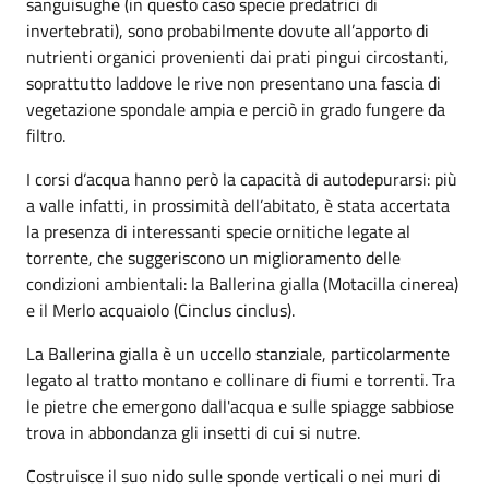
sanguisughe (in questo caso specie predatrici di
invertebrati), sono probabilmente dovute all’apporto di
nutrienti organici provenienti dai prati pingui circostanti,
soprattutto laddove le rive non presentano una fascia di
vegetazione spondale ampia e perciò in grado fungere da
filtro.
I corsi d’acqua hanno però la capacità di autodepurarsi: più
a valle infatti, in prossimità dell’abitato, è stata accertata
la presenza di interessanti specie ornitiche legate al
torrente, che suggeriscono un miglioramento delle
condizioni ambientali: la Ballerina gialla (Motacilla cinerea)
e il Merlo acquaiolo (Cinclus cinclus).
La Ballerina gialla è un uccello stanziale, particolarmente
legato al tratto montano e collinare di fiumi e torrenti. Tra
le pietre che emergono dall'acqua e sulle spiagge sabbiose
trova in abbondanza gli insetti di cui si nutre.
Costruisce il suo nido sulle sponde verticali o nei muri di