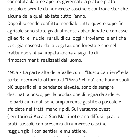
connotata da aree aperte, governate a prato e prato-
pascolo e servite da numerose cascine e contrade storiche,
alcune delle quali abitate tutto l’anno.
Dopo il secondo conflitto mondiale tutte queste superfici
agricole sono state gradualmente abbandonate e con esse
gli edifici e i nuclei rurali, di cui oggi ritroviamo le antiche
vestigia nascoste dalla vegetazione forestale che nel
frattempo si è sviluppata anche a seguito di
rimboschimenti realizzati dall’uomo.
1954 - La parte alta della Valle con il “Bosco Cantiere” e la
parte intermedia attorno al “Pizzo Sellina”, che hanno suoli
più superficiali e pendenze elevate, sono da sempre
destinati a bosco, per la produzione di legna da ardere.
Le parti culminali sono ampiamente gestite a pascolo e
sfalciate nei tratti meno ripidi. Sul versante ovest
(territorio di Adrara San Martino) erano diffusi i prati e i
prati-pascoli, con presenza di numerose cascine
raggiungibili con sentieri e mulattiere.