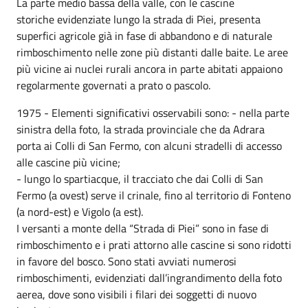
La parte medio bassa della valle, con le cascine
storiche evidenziate lungo la strada di Piei, presenta
superfici agricole già in fase di abbandono e di naturale
rimboschimento nelle zone più distanti dalle baite. Le aree
più vicine ai nuclei rurali ancora in parte abitati appaiono
regolarmente governati a prato o pascolo.
1975 - Elementi significativi osservabili sono: - nella parte
sinistra della foto, la strada provinciale che da Adrara
porta ai Colli di San Fermo, con alcuni stradelli di accesso
alle cascine più vicine;
- lungo lo spartiacque, il tracciato che dai Colli di San
Fermo (a ovest) serve il crinale, fino al territorio di Fonteno
(a nord-est) e Vigolo (a est).
I versanti a monte della “Strada di Piei” sono in fase di
rimboschimento e i prati attorno alle cascine si sono ridotti
in favore del bosco. Sono stati avviati numerosi
rimboschimenti, evidenziati dall’ingrandimento della foto
aerea, dove sono visibili i filari dei soggetti di nuovo