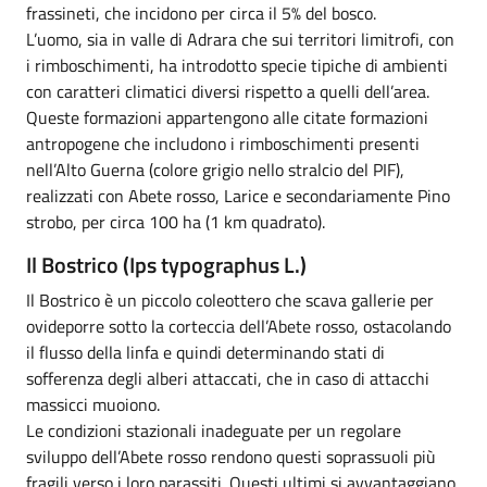
frassineti, che incidono per circa il 5% del bosco.
L’uomo, sia in valle di Adrara che sui territori limitrofi, con
i rimboschimenti, ha introdotto specie tipiche di ambienti
con caratteri climatici diversi rispetto a quelli dell’area.
Queste formazioni appartengono alle citate formazioni
antropogene che includono i rimboschimenti presenti
nell’Alto Guerna (colore grigio nello stralcio del PIF),
realizzati con Abete rosso, Larice e secondariamente Pino
strobo, per circa 100 ha (1 km quadrato).
Il Bostrico (Ips typographus L.)
Il Bostrico è un piccolo coleottero che scava gallerie per
ovideporre sotto la corteccia dell’Abete rosso, ostacolando
il flusso della linfa e quindi determinando stati di
sofferenza degli alberi attaccati, che in caso di attacchi
massicci muoiono.
Le condizioni stazionali inadeguate per un regolare
sviluppo dell’Abete rosso rendono questi soprassuoli più
fragili verso i loro parassiti. Questi ultimi si avvantaggiano