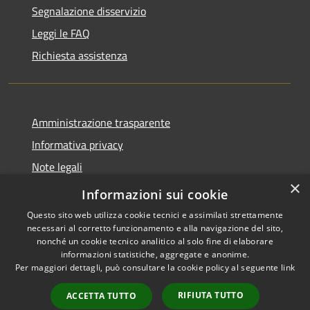
Segnalazione disservizio
Leggi le FAQ
Richiesta assistenza
Amministrazione trasparente
Informativa privacy
Note legali
×
Dichiarazione di accessibilità
Informazioni sui cookie
Questo sito web utilizza cookie tecnici e assimilati strettamente
necessari al corretto funzionamento e alla navigazione del sito,
nonché un cookie tecnico analitico al solo fine di elaborare
informazioni statistiche, aggregate e anonime.
RSS
Copyright © 2026 • Comune di
Per maggiori dettagli, può consultare la cookie policy al seguente
link
Accessibilità
Adrara San Rocco • Powered
Privacy
Municipium
Accesso
by
•
RIFIUTA TUTTO
ACCETTA TUTTO
Cookie
redazione