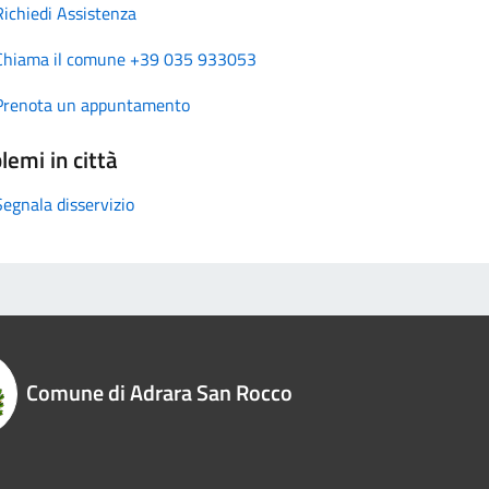
Richiedi Assistenza
Chiama il comune +39 035 933053
Prenota un appuntamento
lemi in città
Segnala disservizio
Comune di Adrara San Rocco