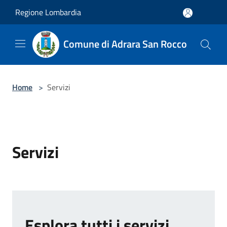
Salta al contenuto principale
Regione Lombardia
Comune di Adrara San Rocco
Home
>
Servizi
Servizi
Esplora tutti i servizi