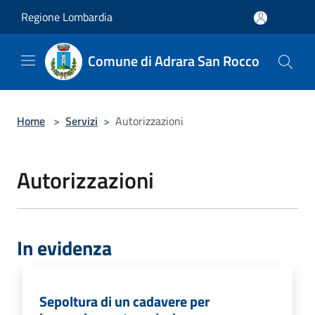
Salta al contenuto principale
Regione Lombardia
Comune di Adrara San Rocco
Home
>
Servizi
>
Autorizzazioni
Autorizzazioni
In evidenza
Sepoltura di un cadavere per