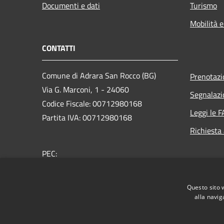
Documenti e dati
Turismo
Mobilità e
CONTATTI
Comune di Adrara San Rocco (BG)
Prenotaz
Via G. Marconi, 1 - 24060
Segnalazi
Codice Fiscale: 00712980168
Leggi le 
Partita IVA: 00712980168
Richiesta
PEC:
comune.adrarasanrocco.bg@pec.it
Centralino Unico: +39 035 933053
Questo sito 
alla navig