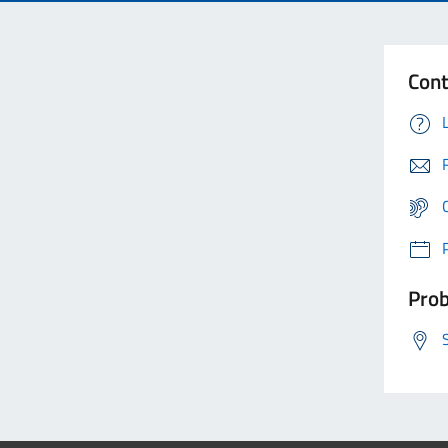
Cont
Prob