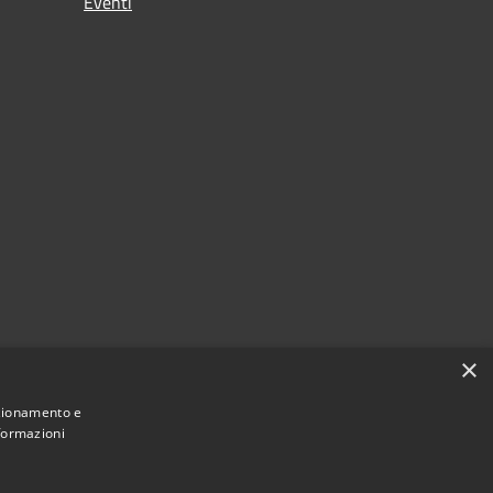
Eventi
×
nzionamento e
nformazioni