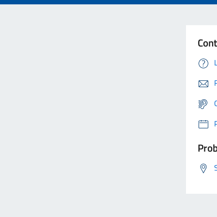
Cont
Prob