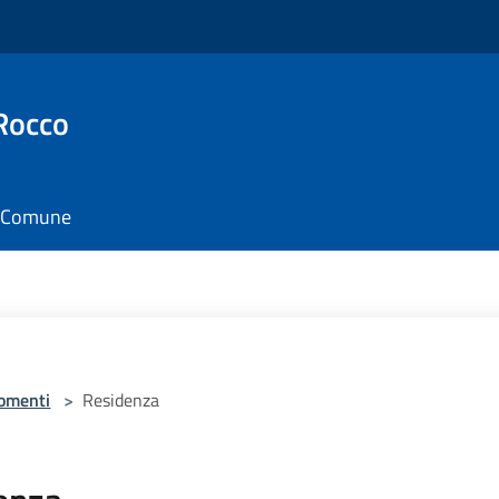
Rocco
il Comune
omenti
>
Residenza