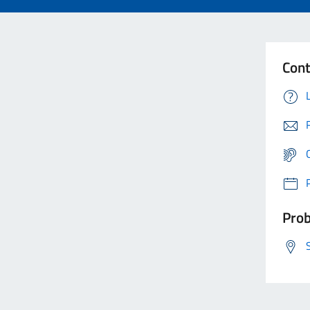
Cont
Prob