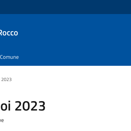
Rocco
il Comune
i 2023
oi 2023
ve