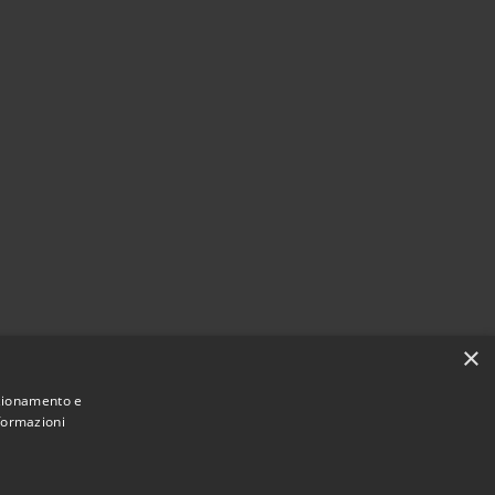
×
nzionamento e
nformazioni