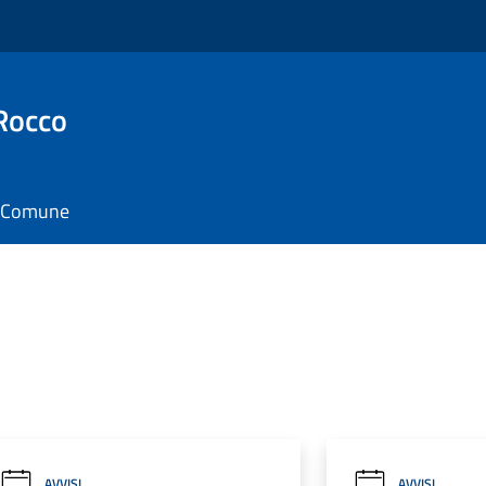
Rocco
il Comune
AVVISI
AVVISI