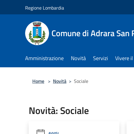
Salta al contenuto principale
Regione Lombardia
Comune di Adrara San 
Amministrazione
Novità
Servizi
Vivere 
Home
>
Novità
>
Sociale
Novità: Sociale
AVVISI