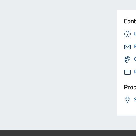
Cont
Prob