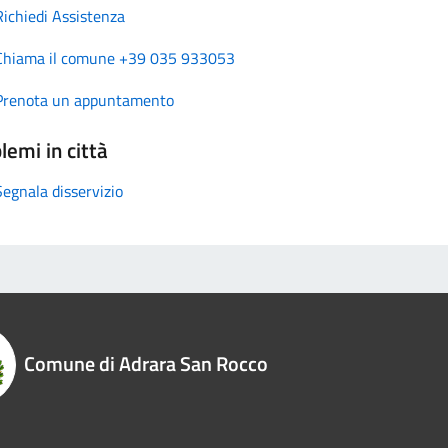
Richiedi Assistenza
Chiama il comune +39 035 933053
Prenota un appuntamento
lemi in città
Segnala disservizio
Comune di Adrara San Rocco