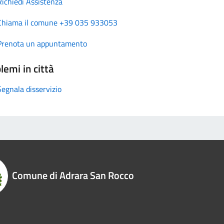
Richiedi Assistenza
Chiama il comune +39 035 933053
Prenota un appuntamento
lemi in città
Segnala disservizio
Comune di Adrara San Rocco