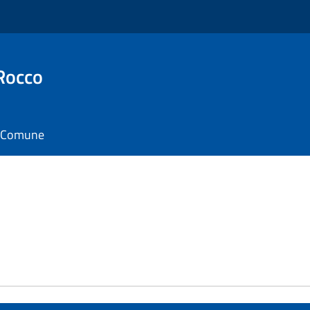
Rocco
il Comune
e