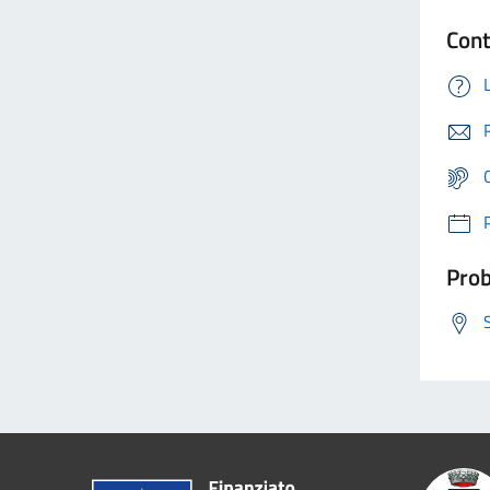
Cont
Prob