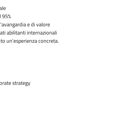
ale
l 95%
'avangardia e di valore
cati abilitanti internazionali
nto un'esperienza concreta.
orate strategy