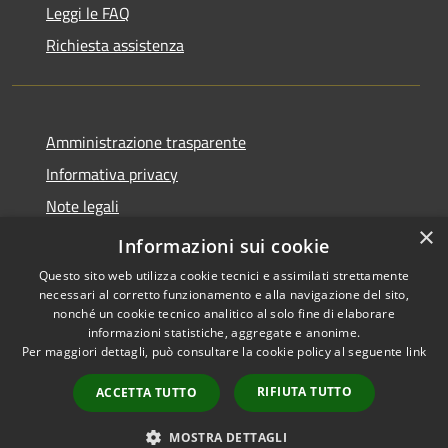
Leggi le FAQ
Richiesta assistenza
Amministrazione trasparente
Informativa privacy
Note legali
×
Dichiarazione di accessibilità
Informazioni sui cookie
Questo sito web utilizza cookie tecnici e assimilati strettamente
necessari al corretto funzionamento e alla navigazione del sito,
nonché un cookie tecnico analitico al solo fine di elaborare
informazioni statistiche, aggregate e anonime.
RSS
Copyright © 2026 • Comune di
Per maggiori dettagli, può consultare la cookie policy al seguente
link
Accessibilità
Adrara San Rocco • Powered
Privacy
Municipium
Accesso
by
•
RIFIUTA TUTTO
ACCETTA TUTTO
Cookie
redazione
Mappa del sito
MOSTRA DETTAGLI