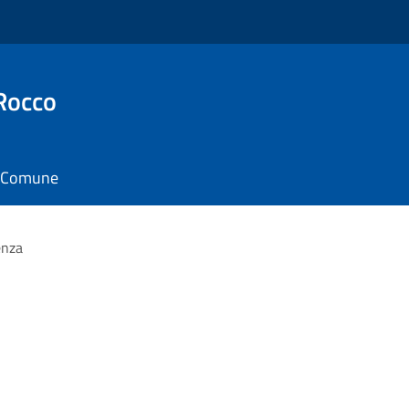
Rocco
il Comune
enza