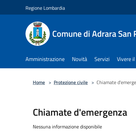
Salta al contenuto principale
Regione Lombardia
Comune di Adrara San 
Amministrazione
Novità
Servizi
Vivere 
Home
>
Protezione civile
>
Chiamate d'emerg
Chiamate d'emergenza
Nessuna informazione disponibile