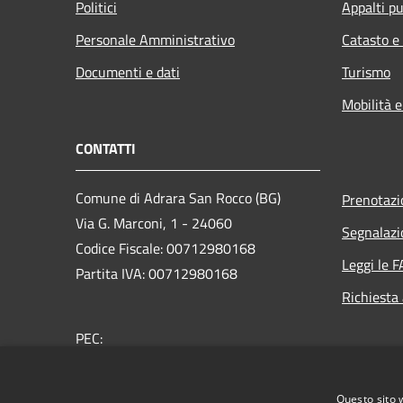
Politici
Appalti pu
Personale Amministrativo
Catasto e
Documenti e dati
Turismo
Mobilità e
CONTATTI
Comune di Adrara San Rocco (BG)
Prenotaz
Via G. Marconi, 1 - 24060
Segnalazi
Codice Fiscale: 00712980168
Leggi le 
Partita IVA: 00712980168
Richiesta
PEC:
comune.adrarasanrocco.bg@pec.it
Centralino Unico: +39 035 933053
Questo sito 