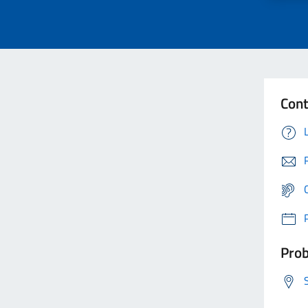
Cont
Prob